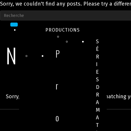
Sorry, we couldn't find any posts. Please try a differe
PRODUCTIONS
S
NOUVEAUTÉ
É
P
R
I
E
S
r
D
R
Sorry, we couldn't find any productions matching yo
A
M
o
A
T