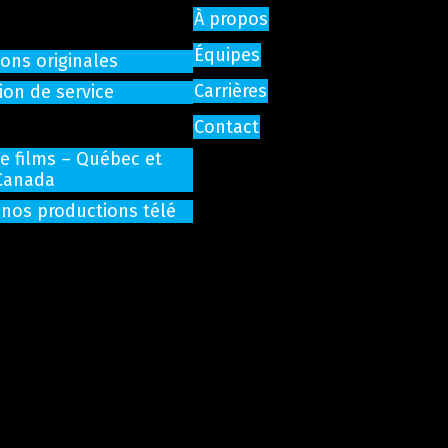
À propos
Équipes
ons originales
Carrières
ion de service
Contact
de films – Québec et
Canada
 nos productions télé