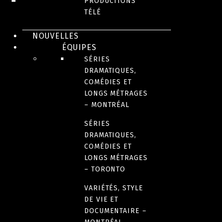
PRODUCTIONS
TÉLÉ
ADULTE
Red
NOUVELLES
ÉQUIPES
Ketchup
SÉRIES
DRAMATIQUES,
COMÉDIES ET
LONGS MÉTRAGES
– MONTRÉAL
SÉRIES
DRAMATIQUES,
COMÉDIES ET
LONGS MÉTRAGES
– TORONTO
VARIÉTÉS, STYLE
DE VIE ET
DOCUMENTAIRE –
JEUNESSE
JEUNESSE
JEUNESSE