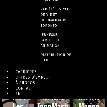
Riley
Les
Chop
MONTRÉAL
VARIÉTÉS, STYLE
Rocket
Cosmo-
Chop
DE VIE ET
DOCUMENTAIRE –
joueurs
Ninja
TORONTO
JEUNESSE,
FAMILLE ET
ANIMATION
DISTRIBUTION DE
FILMS
CARRIÈRES
OFFRES D’EMPLOI
À PROPOS
CONTACT
EN
ADULTE
JEUNESSE
JEUNESSE
Les
ToonMarty
Manon