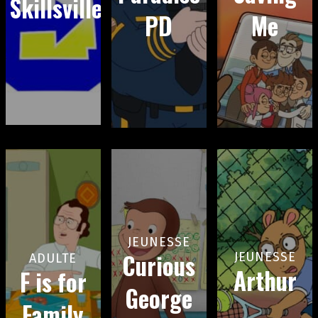
Skillsville
PD
Me
JEUNESSE
Curious
JEUNESSE
ADULTE
Arthur
F is for
George
Family