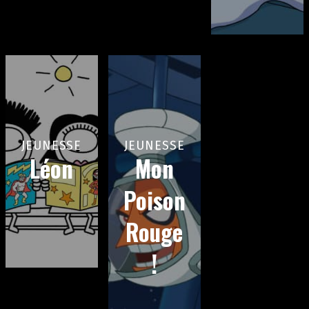
JEUNESSE
JEUNESSE
Léon
Mon
Poison
Rouge
!