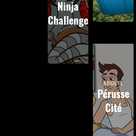
Ninja
Challenge
ADULTE
Pérusse
Cité