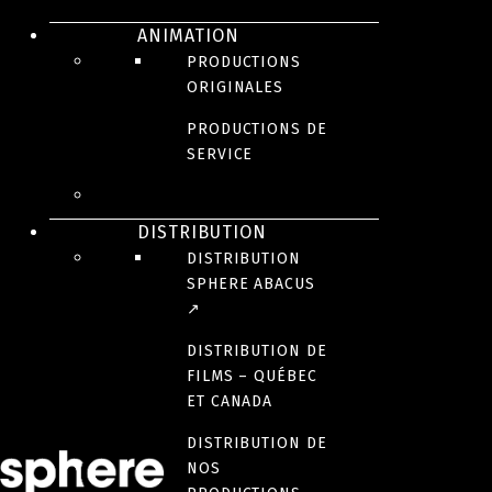
ANIMATION
PRODUCTIONS
ORIGINALES
JEUNESSE
JEUNESSE
JEUNESSE
PRODUCTIONS DE
Par
Burps,
Moka
SERVICE
Bunny
Butts
DISTRIBUTION
&
DISTRIBUTION
SPHERE ABACUS
Bones
↗
DISTRIBUTION DE
FILMS – QUÉBEC
ET CANADA
DISTRIBUTION DE
NOS