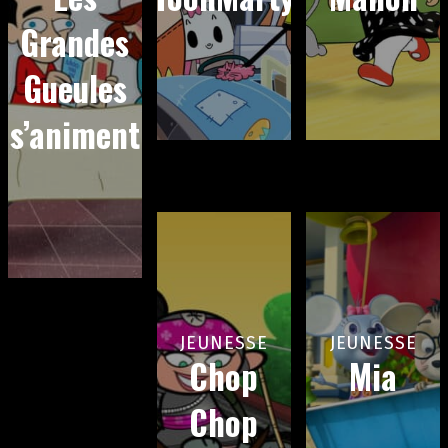
Grandes
Gueules
s’animent
JEUNESSE
JEUNESSE
Chop
Mia
Chop