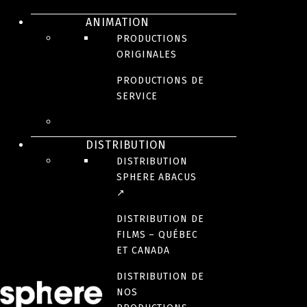
ANIMATION
PRODUCTIONS
SÉRIE
SÉRIE
ORIGINALES
Le
Mea
SÉRIE
Anticosti
PRODUCTIONS DE
retour
Culpa
SERVICE
d’Anna
DISTRIBUTION
Brodeur
DISTRIBUTION
SPHERE ABACUS
↗
DISTRIBUTION DE
FILMS – QUÉBEC
ET CANADA
DISTRIBUTION DE
NOS