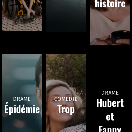
histoire
DRAME
Hubert
DRAME
COMÉDIE
Épidémie
Trop
et
Fanny