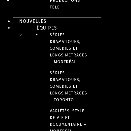
PRODUCTIONS
SÉRIE
TÉLÉ
L’indétectab
NOUVELLES
ÉQUIPES
SÉRIES
DRAMATIQUES,
COMÉDIES ET
LONGS MÉTRAGES
– MONTRÉAL
SÉRIES
DRAMATIQUES,
COMÉDIES ET
LONGS MÉTRAGES
– TORONTO
THRILLER
VARIÉTÉS, STYLE
DRAME
PSYCHOLOGIQU
DRAME
DE VIE ET
Cerebrum
Aller
IXE-13
DOCUMENTAIRE –