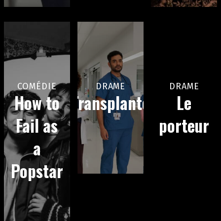
COMÉDIE
DRAME
DRAME
How to
Transplanté
Le
Fail as
porteur
a
Popstar