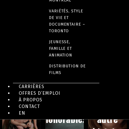
MONTRÉAL
simple
VARIÉTÉS, STYLE
DE VIE ET
DOCUMENTAIRE –
TORONTO
JEUNESSE,
FAMILLE ET
ANIMATION
DISTRIBUTION DE
FILMS
CARRIÈRES
OFFRES D’EMPLOI
DRAME
DRAME
À PROPOS
Les
Une
COMÉDIE
CONTACT
Vestiaires
EN
Honorables
autre