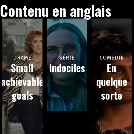
Contenu en anglais
DRAME
SÉRIE
COMÉDIE
Small
Indociles
En
achievable
quelque
goals
sorte