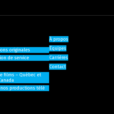
À propos
Équipes
ons originales
Carrières
ion de service
Contact
de films – Québec et
Canada
 nos productions télé