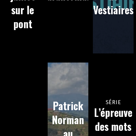
sur le
Vestiaires
pont
Patrick
SÉRIE
L’épreuve
Norman
des mots
au