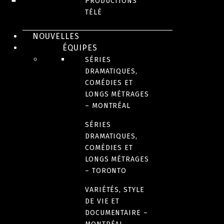
PRODUCTIONS
TÉLÉ
DOCUMENTAIRE
DOCUMENTAIRE
DOCUMENTAIRE
Tous
Simple
Éric
NOUVELLES
ÉQUIPES
en
Plan |
Lapointe
SÉRIES
DRAMATIQUES,
choeur
de la
COMÉDIES ET
LONGS MÉTRAGES
foule à
– MONTRÉAL
la
SÉRIES
DRAMATIQUES,
scène
COMÉDIES ET
LONGS MÉTRAGES
– TORONTO
VARIÉTÉS, STYLE
DE VIE ET
DOCUMENTAIRE
DOCUMENTAIRE –