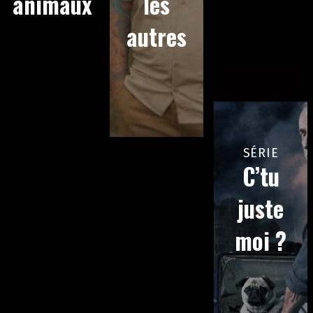
animaux
les
autres
SÉRIE
C’tu
juste
moi ?