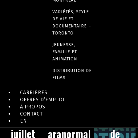
Sexe
MONTRÉAL
inc.
VARIÉTÉS, STYLE
DE VIE ET
DOCUMENTAIRE –
TORONTO
JEUNESSE,
FAMILLE ET
ANIMATION
DISTRIBUTION DE
FILMS
CARRIÈRES
OFFRES D’EMPLOI
À PROPOS
DOCUMENTAIRE
DOCUMENTAIRE
SÉRIE
CONTACT
Un 3
Enfance
L’envers
EN
juillet
paranormale
de