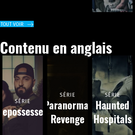
TOUT VOIR
Contenu en anglais
SÉRIE
SÉRIE
Paranormal
Haunted
SÉRIE
Repossessed
Revenge
Hospitals