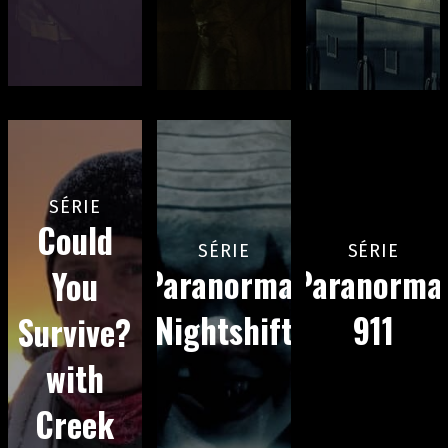
SÉRIE
Could
SÉRIE
SÉRIE
Paranormal
Paranorma
You
Nightshift
911
Survive?
with
Creek