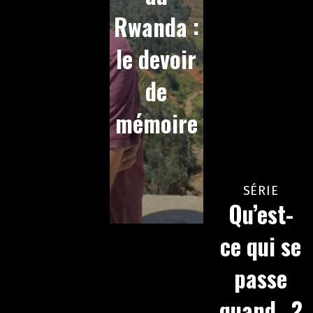
Rwanda :
le devoir
de
mémoire
SÉRIE
Qu’est-
ce qui se
passe
quand…?