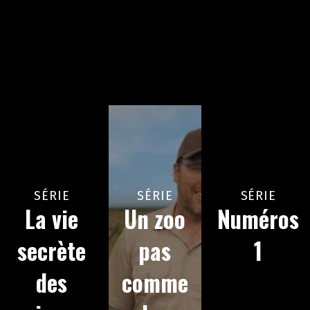
SÉRIE
SÉRIE
SÉRIE
La vie
Un zoo
Numéros
secrète
pas
1
des
comme