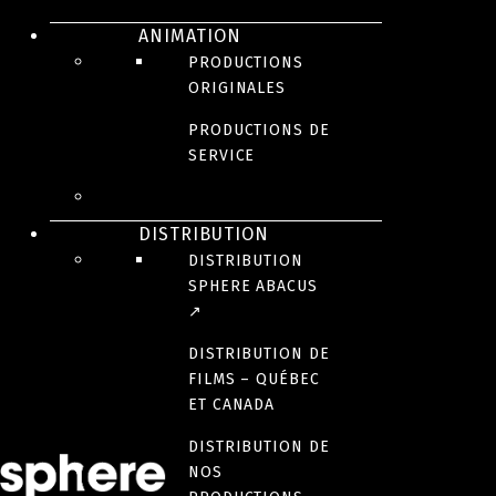
DOCUMENTAIRE
DOCUMENTAIRE
DOCUMENTAIRE
Lysandre
VIE$
Tous
ANIMATION
PRODUCTIONS
+ Claude
DE
en
ORIGINALES
RÊVE
choeur
PRODUCTIONS DE
SERVICE
pour
Noël
DISTRIBUTION
DISTRIBUTION
SPHERE ABACUS
↗
DISTRIBUTION DE
FILMS – QUÉBEC
ET CANADA
DISTRIBUTION DE
NOS