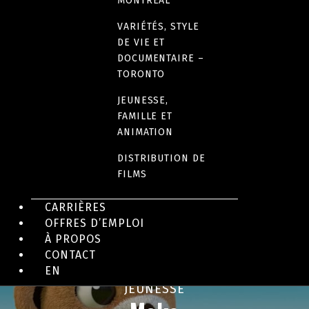
MONTRÉAL
VARIÉTÉS, STYLE
JEUNESSE
DE VIE ET
Burps, Butts & Bones
DOCUMENTAIRE –
TORONTO
JEUNESSE,
FAMILLE ET
ANIMATION
DISTRIBUTION DE
FILMS
CARRIÈRES
OFFRES D’EMPLOI
À PROPOS
CONTACT
EN
JEUNESSE