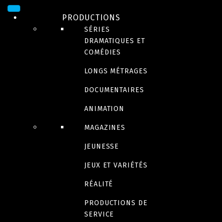
Par Bunny
PRODUCTIONS
SÉRIES
DRAMATIQUES ET
Burps, Butts & Bones
COMÉDIES
LONGS MÉTRAGES
DOCUMENTAIRES
ANIMATION
MAGAZINES
Riley Rocket
JEUNESSE
JEUX ET VARIÉTÉS
À venir en 2023
RÉALITÉ
Red Ketchup
PRODUCTIONS DE
SERVICE