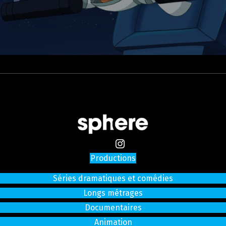
Productions
Séries dramatiques et comédies
Longs métrages
Documentaires
Animation