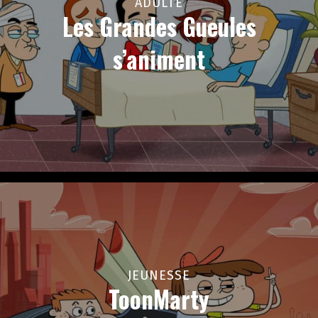
ADULTE
Les Grandes Gueules
s’animent
JEUNESSE
ToonMarty