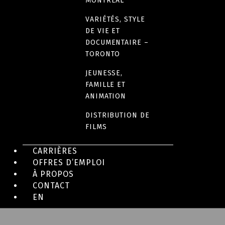
MONTRÉAL
VARIÉTÉS, STYLE
DE VIE ET
DOCUMENTAIRE –
TORONTO
JEUNESSE,
FAMILLE ET
SÉRIE
ANIMATION
Gabby’s Farm
DISTRIBUTION DE
FILMS
CARRIÈRES
OFFRES D’EMPLOI
À PROPOS
CONTACT
EN