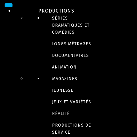
Project Rube
PRODUCTIONS
SÉRIES
À venir | 2024
DRAMATIQUES ET
COMÉDIES
Encore plus Génial !
LONGS MÉTRAGES
DOCUMENTAIRES
ANIMATION
MAGAZINES
Backyard Beats
JEUNESSE
JEUX ET VARIÉTÉS
RÉALITÉ
Gabby’s Farm
PRODUCTIONS DE
SERVICE