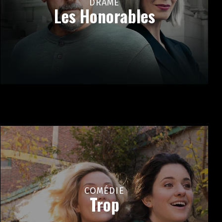
DRAME
Les Honorables
COMÉDIE
Trop