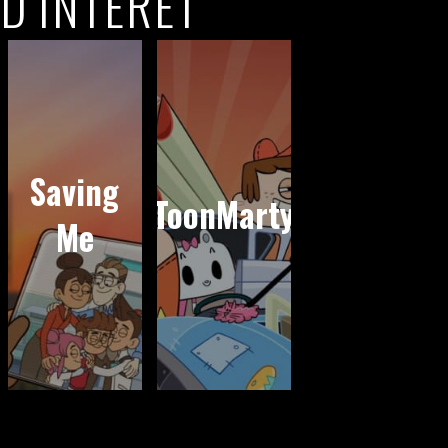
D’INTÉRÊT
Saving
ToonMarty
Me