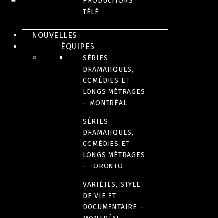
PRODUCTIONS
ANNÉE(S) DE DIFFUSION
TÉLÉ
2023
NOUVELLES
ÉQUIPES
NOMBRE DE SAISONS
SÉRIES
1
DRAMATIQUES,
COMÉDIES ET
LONGS MÉTRAGES
FORMAT
– MONTRÉAL
30 x 11 minutes
SÉRIES
DRAMATIQUES,
COMÉDIES ET
LANGUE(S)
LONGS MÉTRAGES
Anglais
– TORONTO
Français
VARIÉTÉS, STYLE
DE VIE ET
DOCUMENTAIRE –