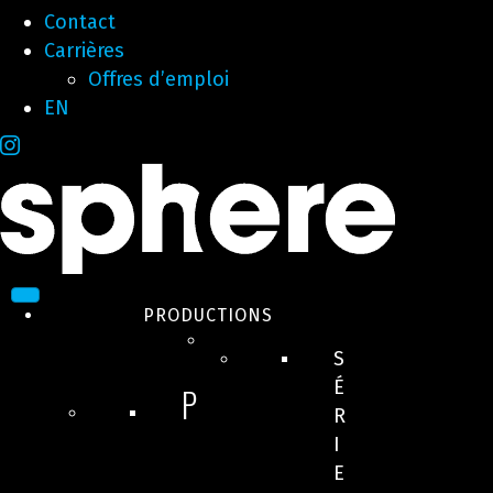
Contact
Carrières
Offres d’emploi
EN
PRODUCTIONS
S
É
P
R
I
E