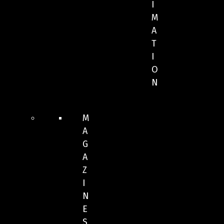
I
M
A
T
I
O
N
M
A
G
A
Z
I
N
E
S