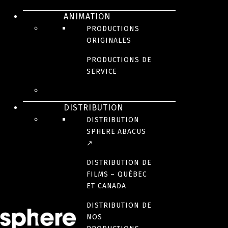
ANIMATION
PRODUCTIONS
ORIGINALES
PRODUCTIONS DE
SERVICE
SÉRIES DRAMATIQUES ET COMÉDIES EN FRANÇAIS
DISTRIBUTION
Le retour d’Anna Brodeur
DISTRIBUTION
SPHERE ABACUS
↗
DISTRIBUTION DE
FILMS – QUÉBEC
ET CANADA
DISTRIBUTION DE
NOS