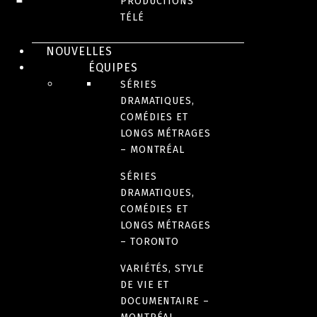
PRODUCTIONS
TÉLÉ
NOUVELLES
ÉQUIPES
SÉRIES
DRAMATIQUES,
COMÉDIES ET
LONGS MÉTRAGES
– MONTRÉAL
DOCUMENTAIRES EN FRANÇAIS
Lysandre + Claude
SÉRIES
DRAMATIQUES,
COMÉDIES ET
LONGS MÉTRAGES
– TORONTO
VARIÉTÉS, STYLE
DE VIE ET
DOCUMENTAIRE –