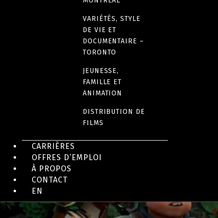
Maigret et le mort amoureux
MONTRÉAL
VARIÉTÉS, STYLE
DE VIE ET
DOCUMENTAIRE –
TORONTO
JEUNESSE,
FAMILLE ET
ANIMATION
DISTRIBUTION DE
FILMS
CARRIÈRES
OFFRES D’EMPLOI
ACTION/AVENTURE, FAMILLE
À PROPOS
LES LÉGENDAIRES
CONTACT
EN