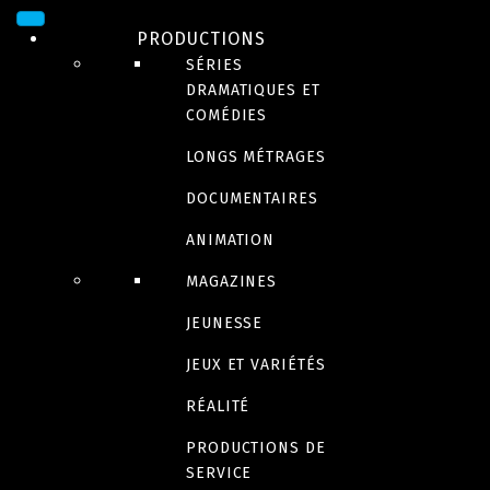
Maigret et le mort
PRODUCTIONS
SÉRIES
amoureux
DRAMATIQUES ET
COMÉDIES
LONGS MÉTRAGES
LES LÉGENDAIRES
DOCUMENTAIRES
ANIMATION
MAGAZINES
À la poursuite du
JEUNESSE
JEUX ET VARIÉTÉS
Père Noël !
RÉALITÉ
PRODUCTIONS DE
SERVICE