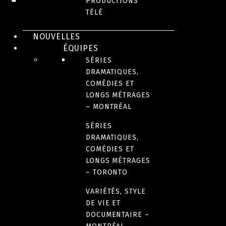
PRODUCTIONS
TÉLÉ
DISTRIBUTION DE
NOUVELLES
ÉQUIPES
SÉRIES
FILMS – QUÉBEC ET
DRAMATIQUES,
COMÉDIES ET
CANADA
LONGS MÉTRAGES
– MONTRÉAL
SÉRIES
DRAMATIQUES,
COMÉDIES ET
LONGS MÉTRAGES
– TORONTO
VARIÉTÉS, STYLE
DE VIE ET
DOCUMENTAIRE –
POLICIER