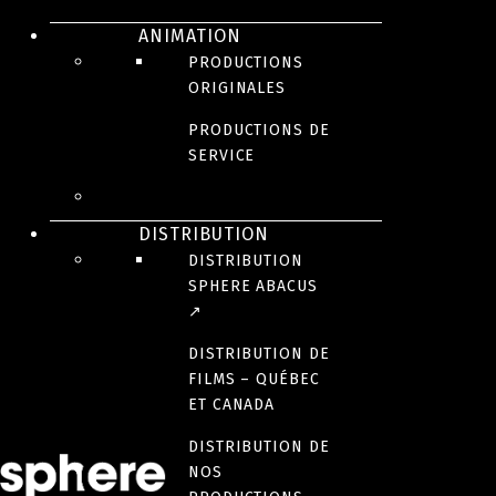
REGARDE
ANIMATION
PRODUCTIONS
ORIGINALES
Kaamelott –
PRODUCTIONS DE
SERVICE
Deuxième volet
DISTRIBUTION
:partie 1
DISTRIBUTION
SPHERE ABACUS
↗
En salle dès le 24 octobre 2025
DISTRIBUTION DE
Seule au front
FILMS – QUÉBEC
ET CANADA
En salle le 26 septembre 2025
DISTRIBUTION DE
NOS