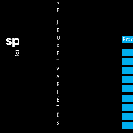
S
E
J
E
U
Pro
X
E
T
V
A
R
I
É
T
É
S