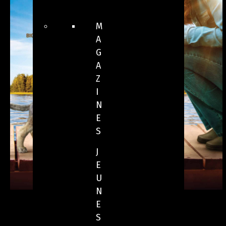
M
A
G
A
Z
I
N
E
S
J
E
U
N
E
S