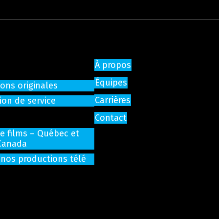
À propos
Équipes
ons originales
Carrières
ion de service
Contact
de films – Québec et
Canada
 nos productions télé