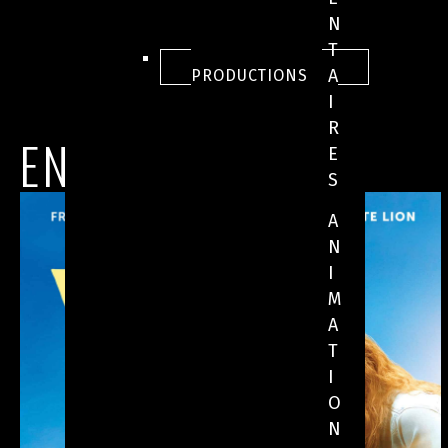
N
T
TOUTES NOS
A
PRODUCTIONS
I
R
EN IMAGES
E
S
A
N
I
M
A
T
I
O
N