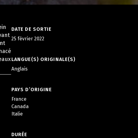
ein
DATE DE SORTIE
yant
25 février 2022
nt
enacé
veaux
LANGUE(S) ORIGINALE(S)
Anglais
PAYS D’ORIGINE
France
Canada
Italie
DURÉE