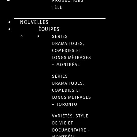
28 octobre 2022
PRODUCTIONS
TÉLÉ
LANGUE(S) ORIGINALE(S)
NOUVELLES
ÉQUIPES
Anglais
SÉRIES
DRAMATIQUES,
AUTRE(S) VERSION(S) DISPONIBLE(S)
COMÉDIES ET
LONGS MÉTRAGES
Français
– MONTRÉAL
SÉRIES
PAYS D’ORIGINE
DRAMATIQUES,
États-Unis
COMÉDIES ET
LONGS MÉTRAGES
– TORONTO
DURÉE
VARIÉTÉS, STYLE
121 minutes
DE VIE ET
DOCUMENTAIRE –