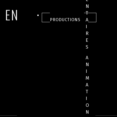
N
EN IMAGES
T
TOUTES NOS
A
PRODUCTIONS
I
R
E
S
A
N
I
M
A
T
I
O
N