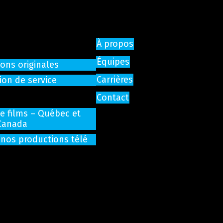
À propos
Équipes
ons originales
Carrières
ion de service
Contact
de films – Québec et
Canada
 nos productions télé