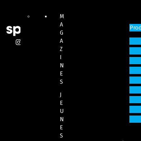
M
A
Pro
G
A
Z
I
N
E
S
J
E
U
N
E
S