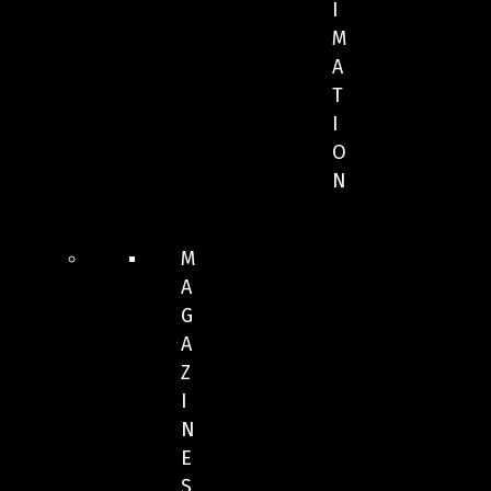
I
M
A
T
I
O
N
M
A
G
A
Z
I
N
E
S