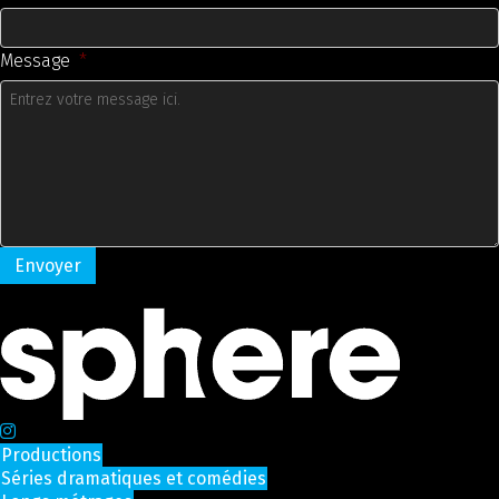
Message
*
Productions
Séries dramatiques et comédies