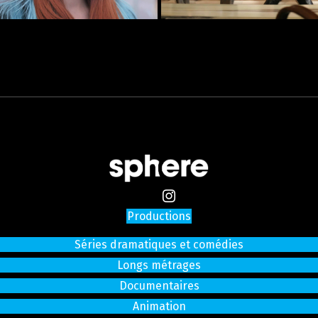
Productions
Séries dramatiques et comédies
Longs métrages
Documentaires
Animation