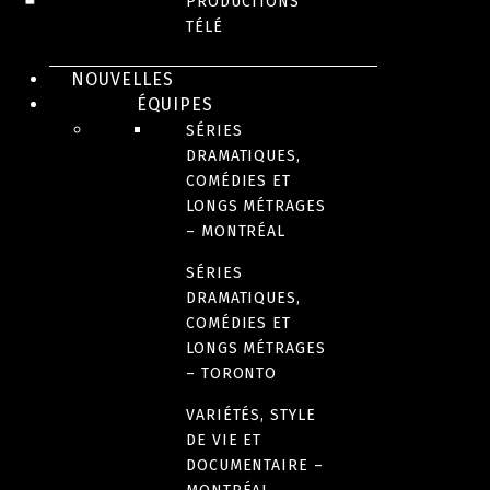
PRODUCTIONS
TÉLÉ
CRÉDITS
NOUVELLES
ÉQUIPES
PRIX ET DISTINCTIONS
SÉRIES
DRAMATIQUES,
COMÉDIES ET
DATE DE SORTIE
LONGS MÉTRAGES
2006
– MONTRÉAL
SÉRIES
LANGUE(S) ORIGINALE(S)
DRAMATIQUES,
Français
COMÉDIES ET
LONGS MÉTRAGES
– TORONTO
PAYS D’ORIGINE
VARIÉTÉS, STYLE
Canada
DE VIE ET
DOCUMENTAIRE –