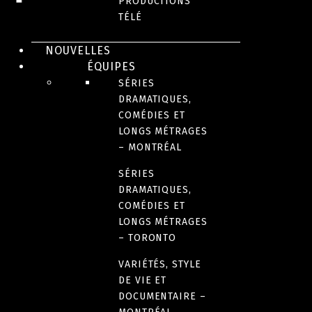
PRODUCTIONS
TÉLÉ
NOUVELLES
ÉQUIPES
SÉRIES
DRAMATIQUES,
JEUX ET VARIÉTÉS
COMÉDIES ET
LONGS MÉTRAGES
Pestacle
– MONTRÉAL
SÉRIES
DRAMATIQUES,
COMÉDIES ET
LONGS MÉTRAGES
– TORONTO
VARIÉTÉS, STYLE
DE VIE ET
DOCUMENTAIRE –