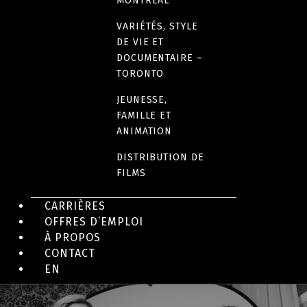
MONTRÉAL
VARIÉTÉS, STYLE
DE VIE ET
SÉRIES DRAMATIQUES ET COMÉDIES EN
DOCUMENTAIRE –
FRANÇAIS
TORONTO
JEUNESSE,
Vestiaires
FAMILLE ET
ANIMATION
DISTRIBUTION DE
FILMS
CARRIÈRES
OFFRES D’EMPLOI
À PROPOS
CONTACT
EN