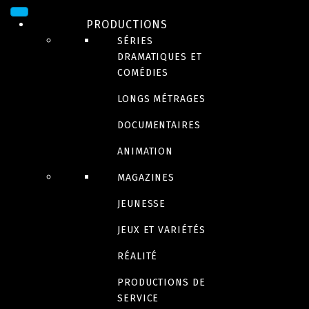
Pestacle
PRODUCTIONS
SÉRIES
DRAMATIQUES ET
Vestiaires
COMÉDIES
LONGS MÉTRAGES
DOCUMENTAIRES
How to Fail as a
ANIMATION
MAGAZINES
Popstar
JEUNESSE
JEUX ET VARIÉTÉS
Kal Penn Approves
RÉALITÉ
PRODUCTIONS DE
SERVICE