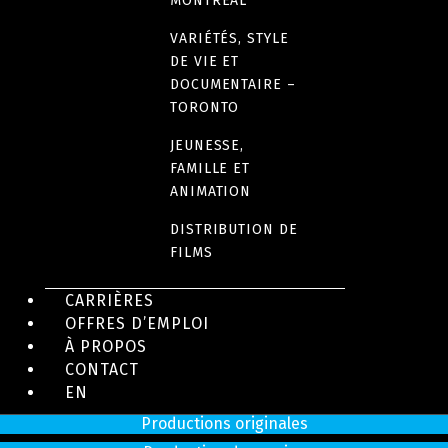
MONTRÉAL
VARIÉTÉS, STYLE
DE VIE ET
DOCUMENTAIRE –
Productions
TORONTO
Séries dramatiques et comédies
JEUNESSE,
Longs métrages
FAMILLE ET
Documentaires
ANIMATION
Animation
DISTRIBUTION DE
Magazines
FILMS
Jeunesse
CARRIÈRES
Jeux et variétés
OFFRES D’EMPLOI
Réalité
À PROPOS
Productions de service
CONTACT
Animation
EN
Productions originales