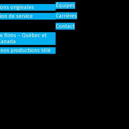
Équipes
ons originales
Carrières
ion de service
Contact
de films – Québec et
Canada
 nos productions télé