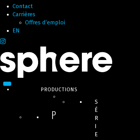
Contact
Carrières
Offres d’emploi
EN
PRODUCTIONS
S
É
P
R
I
E