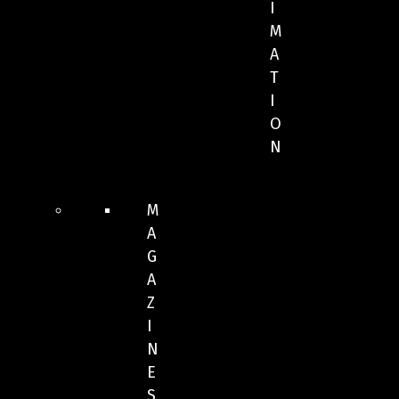
I
M
A
T
I
O
N
M
A
G
A
Z
I
N
E
S