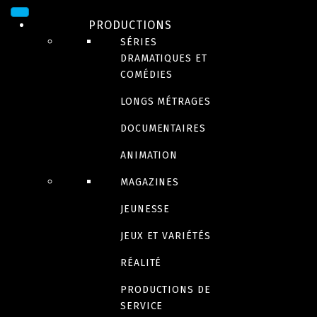
Sorry, we couldn't find any posts. Please try a different search.
PRODUCTIONS
SÉRIES
DRAMATIQUES ET
COMÉDIES
SPHÈRE MÉDIA
LONGS MÉTRAGES
DOCUMENTAIRES
ANIMATION
MAGAZINES
Sorry, we couldn't find any productions matching your search. Please
try a different search.
JEUNESSE
JEUX ET VARIÉTÉS
RÉALITÉ
PRODUCTIONS DE
SERVICE