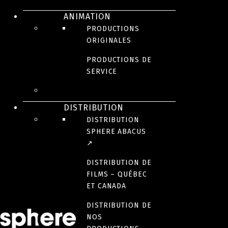
ANIMATION
Productions
PRODUCTIONS
ORIGINALES
Séries dramatiques et comédies
PRODUCTIONS DE
Longs métrages
SERVICE
Documentaires
Animation
Magazines
DISTRIBUTION
DISTRIBUTION
Jeunesse
SPHERE ABACUS
Jeux et variétés
↗
Réalité
DISTRIBUTION DE
Productions de service
FILMS – QUÉBEC
Animation
ET CANADA
Productions originales
DISTRIBUTION DE
Production de service
NOS
Distribution