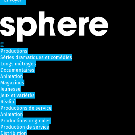
Productions
Séries dramatiques et comédies
Longs métrages
Documentaires
Animation
Magazines
Jeunesse
Jeux et variétés
Réalité
Productions de service
Animation
Productions originales
Production de service
Distribution