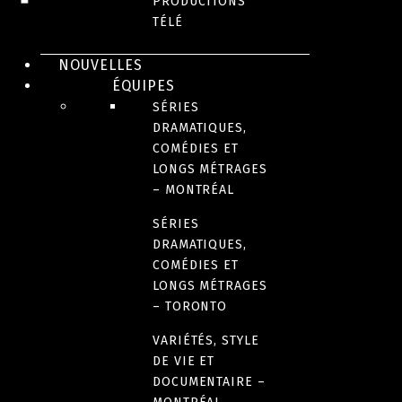
PRODUCTIONS
TÉLÉ
PRIX ET DISTINCTIONS
NOUVELLES
ÉQUIPES
DEMANDE D'INFORMATION
SÉRIES
DRAMATIQUES,
DATE DE SORTIE
COMÉDIES ET
2020
LONGS MÉTRAGES
– MONTRÉAL
LANGUE(S) ORIGINALE(S)
SÉRIES
DRAMATIQUES,
Français
COMÉDIES ET
LONGS MÉTRAGES
– TORONTO
AUTRE(S) VERSION(S) DISPONIBLE(S)
Version originale avec sous-titres anglais
VARIÉTÉS, STYLE
DE VIE ET
DOCUMENTAIRE –
PAYS D’ORIGINE