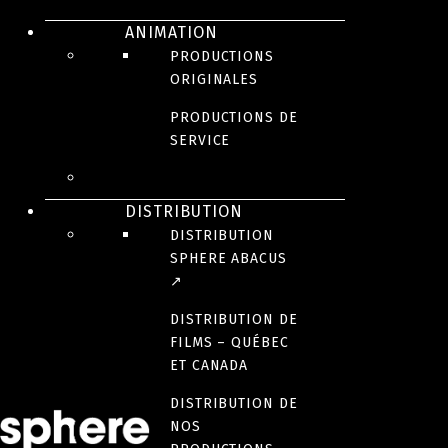
ANIMATION
PRODUCTIONS
ORIGINALES
PRODUCTIONS DE
D’après le roman primé de Geneviève Pettersen.
SERVICE
Le jour de ses 16 ans, Catherine reçoit un
Discman
jaune, le livre
Moi,
Christiane F…
et le droit d’aller au centre d’achats. C’est aussi le jour
où son père fonce par exprès dans un mur avec le jeep de sa mère.
DISTRIBUTION
Catherine entre dans l’adolescence en même temps que ses parents
amorcent un processus de divorce. Elle s’en fout. Elle est trop
DISTRIBUTION
occupée à gérer Mélanie Belley qui la terrorise pour absolument
SPHERE ABACUS
rien. C’est en lui volant son chum Pascal que Catherine monte
↗
l’échelle sociale de la polyvalente. Catherine a hâte de tout
connaitre. L’exploration ne sera pas douce ni romantique. De Pascal à
DISTRIBUTION DE
Keven, d’une dérape à l’autre, elle vieillit dans le chaos violent et
FILMS – QUÉBEC
spectaculaire de l’adolescence grunge des années 90.
ET CANADA
DISTRIBUTION DE
NOS
CRÉDITS