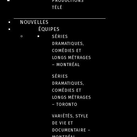
PRODUCTIONS
CRÉDITS
TÉLÉ
NOUVELLES
PRIX ET DISTINCTIONS
ÉQUIPES
SÉRIES
DEMANDE D'INFORMATION
DRAMATIQUES,
COMÉDIES ET
LONGS MÉTRAGES
DATE DE SORTIE
– MONTRÉAL
2021
SÉRIES
DRAMATIQUES,
LANGUE(S) ORIGINALE(S)
COMÉDIES ET
Français
LONGS MÉTRAGES
– TORONTO
VARIÉTÉS, STYLE
AUTRE(S) VERSION(S) DISPONIBLE(S)
DE VIE ET
Version originale avec sous-titres anglais
DOCUMENTAIRE –