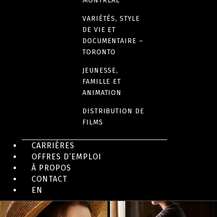
MONTRÉAL
PAYS D’ORIGINE
VARIÉTÉS, STYLE
DE VIE ET
Canada
DOCUMENTAIRE –
TORONTO
DURÉE
JEUNESSE,
158 minutes
FAMILLE ET
ANIMATION
DISTRIBUTION DE
FILMS
EN IMAGES
CARRIÈRES
OFFRES D’EMPLOI
À PROPOS
CONTACT
EN