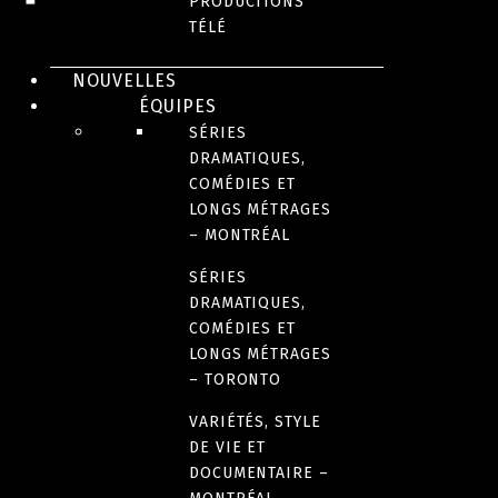
PRODUCTIONS
TÉLÉ
ÉQUIPE DE PRODUCTION
NOUVELLES
ÉQUIPES
SÉRIES
PARTENAIRE(S)
DRAMATIQUES,
COMÉDIES ET
LONGS MÉTRAGES
PRIX ET DISTINCTIONS
– MONTRÉAL
SÉRIES
ANNÉE(S) DE DIFFUSION
DRAMATIQUES,
2021
COMÉDIES ET
LONGS MÉTRAGES
– TORONTO
NOMBRE DE SAISONS
1
VARIÉTÉS, STYLE
DE VIE ET
DOCUMENTAIRE –
FORMAT