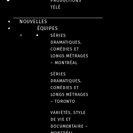
PRODUCTIONS
TÉLÉ
ÉQUIPE DE PRODUCTION
NOUVELLES
ÉQUIPES
PARTENAIRE(S)
SÉRIES
DRAMATIQUES,
COMÉDIES ET
PRIX ET DISTINCTIONS
LONGS MÉTRAGES
– MONTRÉAL
ANNÉE(S) DE DIFFUSION
SÉRIES
2020-2021
DRAMATIQUES,
COMÉDIES ET
LONGS MÉTRAGES
NOMBRE DE SAISONS
– TORONTO
2
VARIÉTÉS, STYLE
DE VIE ET
DOCUMENTAIRE –
FORMAT