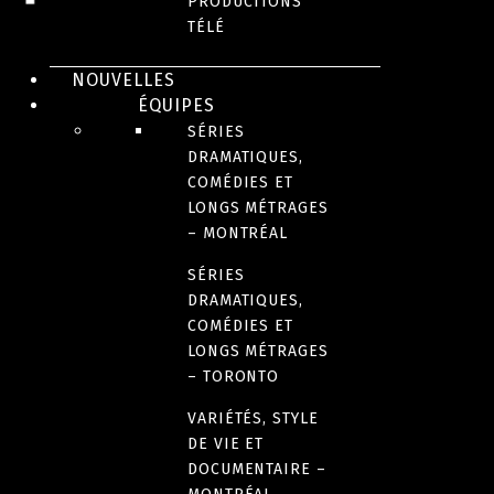
PRODUCTIONS
PRIX ET DISTINCTIONS
TÉLÉ
NOUVELLES
ANNÉE(S) DE DIFFUSION
ÉQUIPES
2017
SÉRIES
DRAMATIQUES,
COMÉDIES ET
FORMAT
LONGS MÉTRAGES
1 X 69 minutes
– MONTRÉAL
SÉRIES
LANGUE(S)
DRAMATIQUES,
COMÉDIES ET
Français
LONGS MÉTRAGES
– TORONTO
LIEN(S)
VARIÉTÉS, STYLE
Fiche technique du long métrage
DE VIE ET
DOCUMENTAIRE –