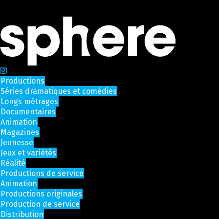
Productions
Séries dramatiques et comédies
Longs métrages
Documentaires
Animation
Magazines
Jeunesse
Jeux et variétés
Réalité
Productions de service
Animation
Productions originales
Production de service
Distribution