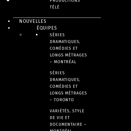
PRODUCTIONS
TÉLÉ
PRIX ET DISTINCTIONS
NOUVELLES
DEMANDE D'INFORMATION
ÉQUIPES
SÉRIES
DATE DE SORTIE
DRAMATIQUES,
2019
COMÉDIES ET
LONGS MÉTRAGES
– MONTRÉAL
LANGUE(S) ORIGINALE(S)
SÉRIES
Anglais
DRAMATIQUES,
COMÉDIES ET
LONGS MÉTRAGES
PAYS D’ORIGINE
– TORONTO
Canada
VARIÉTÉS, STYLE
DE VIE ET
DURÉE
DOCUMENTAIRE –