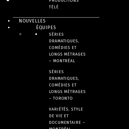
PRODUCTIONS
TÉLÉ
DATE DE SORTIE
NOUVELLES
2020
ÉQUIPES
SÉRIES
DRAMATIQUES,
LANGUE(S) ORIGINALE(S)
COMÉDIES ET
Français
LONGS MÉTRAGES
– MONTRÉAL
AUTRE(S) VERSION(S) DISPONIBLE(S)
SÉRIES
DRAMATIQUES,
Version originale avec sous-titres anglais
COMÉDIES ET
LONGS MÉTRAGES
– TORONTO
PAYS D’ORIGINE
Canada
VARIÉTÉS, STYLE
DE VIE ET
DOCUMENTAIRE –
DURÉE