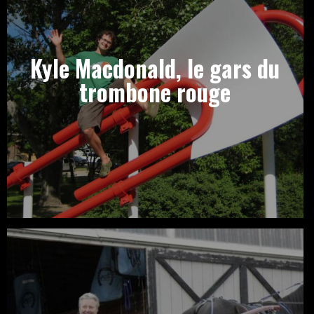
Kyle Macdonald, le gars du
trombone rouge