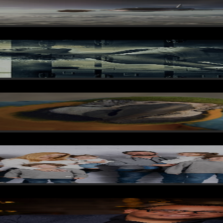
os
imaux
r Christmas