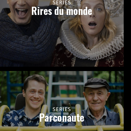
SERIES
Rires du monde
SERIES
Parconaute