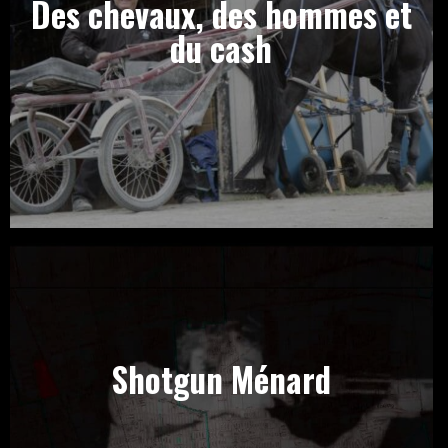
Des chevaux, des hommes et
du cash
Shotgun Ménard